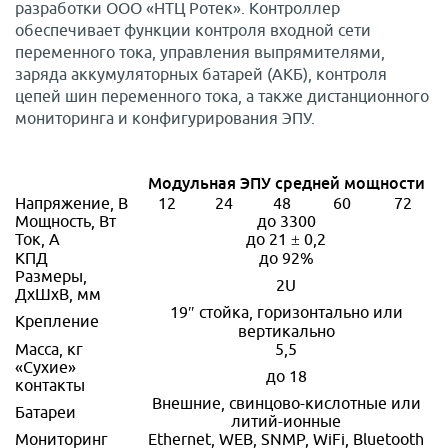
разработки ООО «НТЦ Ротек». Контроллер
обеспечивает функции контроля входной сети
переменного тока, управления выпрямителями,
заряда аккумуляторных батарей (АКБ), контроля
цепей шин переменного тока, а также дистанционного
мониторинга и конфигурирования ЭПУ.
Модульная ЭПУ средней мощности
Напряжение, В
12
24
48
60
72
Мощность, Вт
до 3300
Ток, А
до 21 ± 0,2
КПД
до 92%
Размеры,
2U
ДxШxВ, мм
19″ стойка, горизонтально или
Крепление
вертикально
Масса, кг
5,5
«Сухие»
до 18
контакты
Внешние, свинцово-кислотные или
Батареи
литий-ионные
Мониторинг
Ethernet, WEB, SNMP, WiFi, Bluetooth