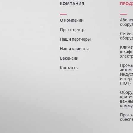
КОМПАНИЯ
ПРОД
Абоне
О компании
обору
Пресс-центр
Сетев
обору
Наши партнеры
Клима
Наши клиенты
шкафы
элект
Вакансии
Пром
Контакты
автома
Индус
интер
(IIOT)
Обору
крити
важны
комму
Прогр
обесп