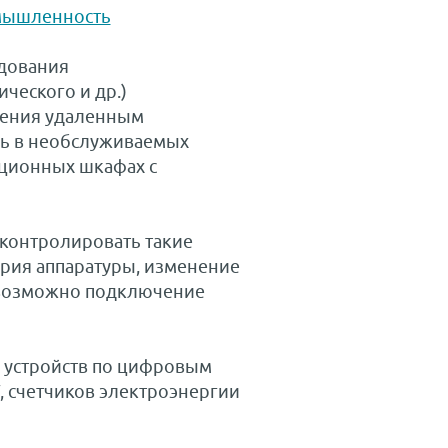
ышленность
дования
ческого и др.)
ления удаленным
ль в необслуживаемых
ционных шкафах с
контролировать такие
ария аппаратуры, изменение
 возможно подключение
 устройств по цифровым
, счетчиков электроэнергии