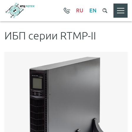
RU
EN
ИБП серии RTMP-II