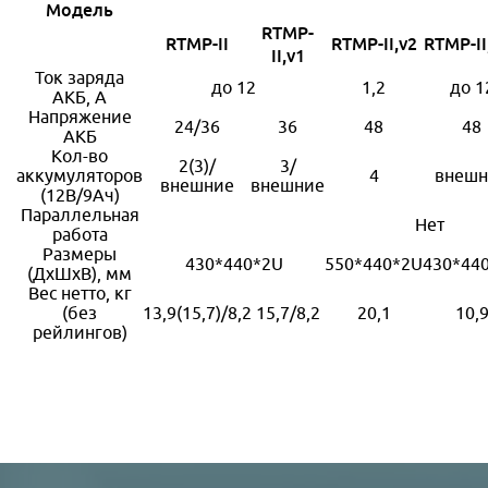
Модель
RTMP-
RTMP-II
RTMP-II,
v2
RTMP-II
II,
v1
Ток заряда
до 12
1,2
до 1
АКБ, А
Напряжение
24/36
36
48
48
АКБ
Кол-во
2(3)/
3/
аккумуляторов
4
внешн
внешние
внешние
(12В/9Ач)
Параллельная
Нет
работа
Размеры
430*440*2U
550*440*2U
430*44
(ДхШхВ), мм
Вес нетто, кг
(без
13,9(15,7)/8,2
15,7/8,2
20,1
10,
рейлингов)